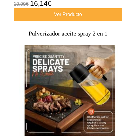
El
El
16,14
€
19,99
€
precio
precio
Ver Producto
original
actual
era:
es:
Pulverizador aceite spray 2 en 1
19,99€.
16,14€.