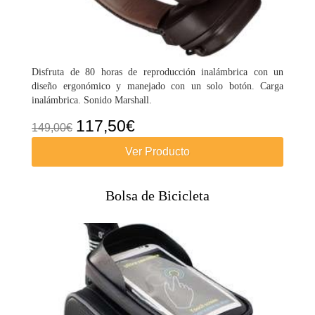
Disfruta de 80 horas de reproducción inalámbrica con un
diseño ergonómico y manejado con un solo botón. Carga
inalámbrica. Sonido Marshall.
El
El
117,50
€
149,00
€
precio
precio
Ver Producto
original
actual
era:
es:
Bolsa de Bicicleta
149,00€.
117,50€.