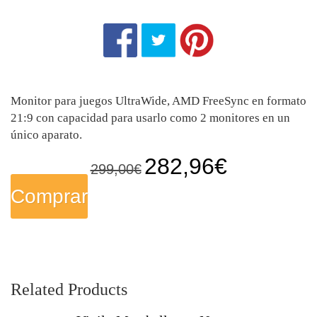
Monitor para juegos UltraWide, AMD FreeSync en formato
21:9 con capacidad para usarlo como 2 monitores en un
único aparato.
E
E
282,96
€
299,00
€
l
l
Comprar
p
p
r
r
Related Products
e
e