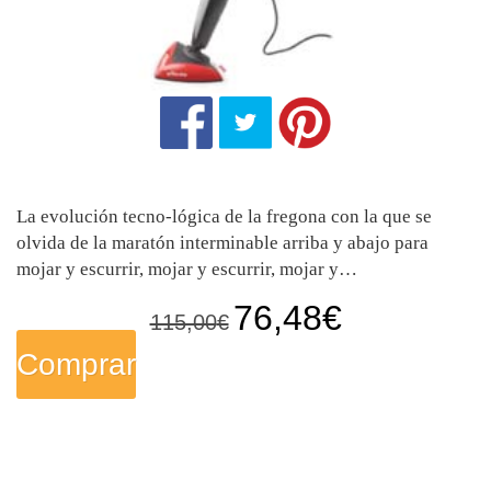
La evolución tecno-lógica de la fregona con la que se
olvida de la maratón interminable arriba y abajo para
mojar y escurrir, mojar y escurrir, mojar y…
E
E
76,48
€
115,00
€
l
l
Comprar
p
p
r
r