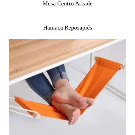
Mesa Centro Arcade
0
0
Hamaca Reposapiés
€
.